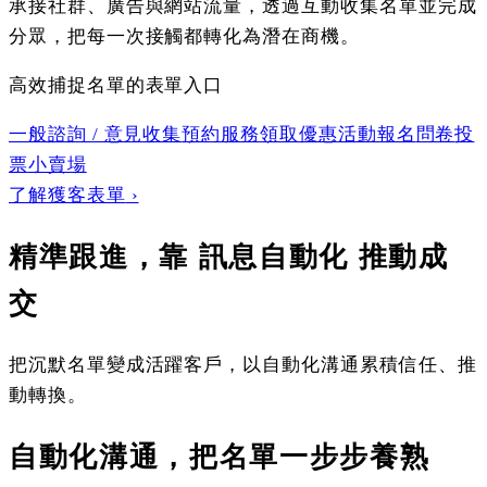
承接社群、廣告與網站流量，透過互動收集名單並完成
分眾，把每一次接觸都轉化為潛在商機。
高效捕捉名單的
表單入口
一般諮詢 / 意見收集
預約服務
領取優惠
活動報名
問卷
投
票
小賣場
了解獲客表單
›
精準跟進，靠
訊息自動化
推動成
交
把沉默名單變成活躍客戶，以自動化溝通累積信任、推
動轉換。
自動化溝通，把名單一步步養熟