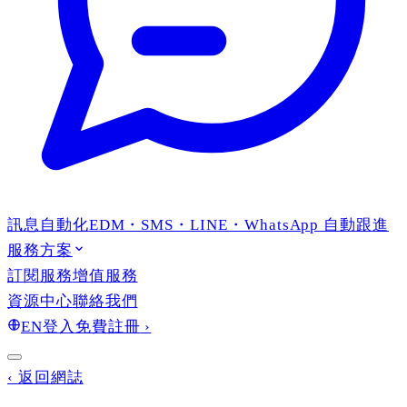
訊息自動化
EDM・SMS・LINE・WhatsApp 自動跟進
服務方案
訂閱服務
增值服務
資源中心
聯絡我們
EN
登入
免費註冊
›
‹
返回網誌