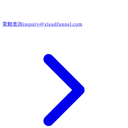
電郵查詢
inquiry@xleadfunnel.com