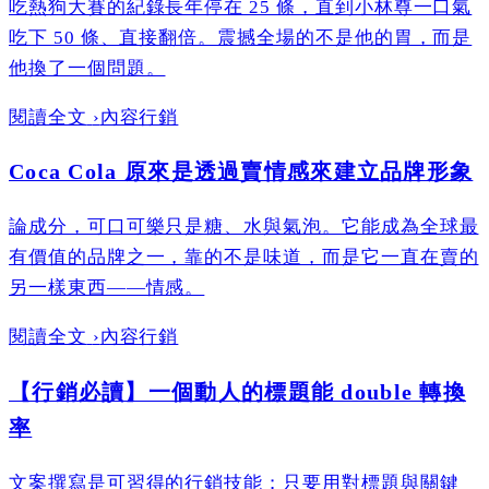
吃熱狗大賽的紀錄長年停在 25 條，直到小林尊一口氣
吃下 50 條、直接翻倍。震撼全場的不是他的胃，而是
他換了一個問題。
閱讀全文
›
內容行銷
Coca Cola 原來是透過賣情感來建立品牌形象
論成分，可口可樂只是糖、水與氣泡。它能成為全球最
有價值的品牌之一，靠的不是味道，而是它一直在賣的
另一樣東西——情感。
閱讀全文
›
內容行銷
【行銷必讀】一個動人的標題能 double 轉換
率
文案撰寫是可習得的行銷技能；只要用對標題與關鍵