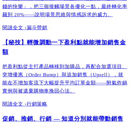
錢的快樂」，把三個接觸場景各優化一點，最終轉化率
飆到 20%——說明場景思維與情感訴求的威力。
閱讀全文
›
漏斗營銷
【秘技】輕微調動一下盈利點就能增加銷售金
額
把盈利點從主打產品轉移到加購品，再配合加選項目、
突增優惠（Order Bump）與追加銷售（Upsell），就
能在不增加客流下大幅提升平均訂單金額——附氣炸鍋
實例與被遺棄購物車挽回心法。
閱讀全文
›
行銷策略
促銷、推銷、行銷 — 知道分別就能帶動銷售