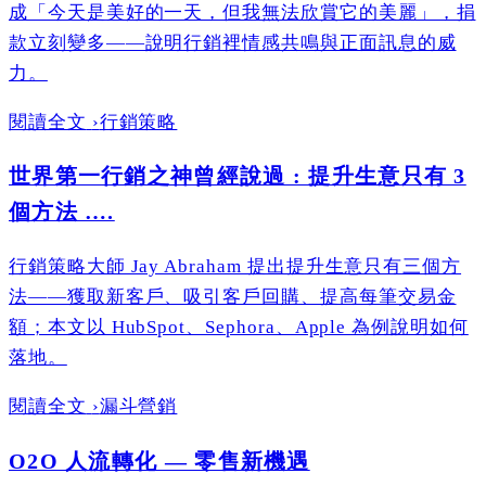
成「今天是美好的一天，但我無法欣賞它的美麗」，捐
款立刻變多——說明行銷裡情感共鳴與正面訊息的威
力。
閱讀全文
›
行銷策略
世界第一行銷之神曾經說過 : 提升生意只有 3
個方法 ….
行銷策略大師 Jay Abraham 提出提升生意只有三個方
法——獲取新客戶、吸引客戶回購、提高每筆交易金
額；本文以 HubSpot、Sephora、Apple 為例說明如何
落地。
閱讀全文
›
漏斗營銷
O2O 人流轉化 — 零售新機遇