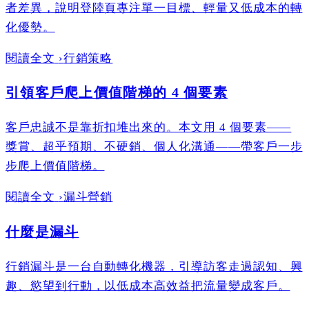
者差異，說明登陸頁專注單一目標、輕量又低成本的轉
化優勢。
閱讀全文
›
行銷策略
引領客戶爬上價值階梯的 4 個要素
客戶忠誠不是靠折扣堆出來的。本文用 4 個要素——
獎賞、超乎預期、不硬銷、個人化溝通——帶客戶一步
步爬上價值階梯。
閱讀全文
›
漏斗營銷
什麼是漏斗
行銷漏斗是一台自動轉化機器，引導訪客走過認知、興
趣、慾望到行動，以低成本高效益把流量變成客戶。