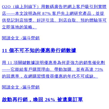
O2O（線上到線下）用數碼廣告把網上客戶吸引到實體
店——本文說明為何 87% 客戶先上網研究產品，並提
供登記到店領獎、好評引流、到店自取、預約體驗等可
立即落地的策略。
閱讀全文
›
漏斗營銷
11 個不可不知的優惠劵行銷數據
用 11 項關鍵數據說明優惠券為何是強力的銷售催化劑
——它能給客戶購買理由、帶動加購、並有高達 75%
的回應率，在網購習慣搜尋優惠的年代不可或缺。
閱讀全文
›
漏斗營銷
啟動再行銷，喚回 26% 被遺棄訂單