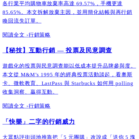
各行業平均購物車放棄率高達 69.57%，手機更達
85.65%。本文拆解放棄主因，並用簡化結帳與再行銷
喚回流失訂單。
閱讀全文
›
行銷策略
【秘技】互動行銷 — 投票及民意調查
遊戲化的投票與民意調查能以低成本提升品牌參與度。
本文從 M&M’s 1995 年的經典投票活動談起，看奧斯
卡、微軟教育、LastPass 與 Starbucks 如何用 polling
收集洞察、贏得互動。
閱讀全文
›
行銷策略
「快樂」二字的行銷威力
大眾點評街頭地推靠把「5 元團購」改說成「送你 5 塊