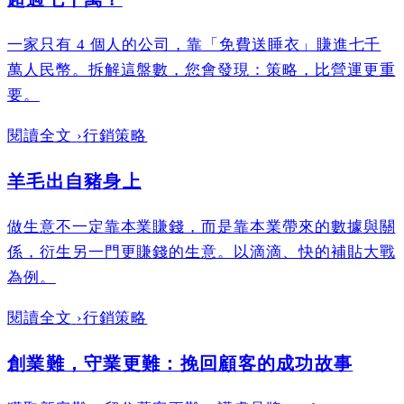
一家只有 4 個人的公司，靠「免費送睡衣」賺進七千
萬人民幣。拆解這盤數，您會發現：策略，比營運更重
要。
閱讀全文
›
行銷策略
羊毛出自豬身上
做生意不一定靠本業賺錢，而是靠本業帶來的數據與關
係，衍生另一門更賺錢的生意。以滴滴、快的補貼大戰
為例。
閱讀全文
›
行銷策略
創業難，守業更難：挽回顧客的成功故事