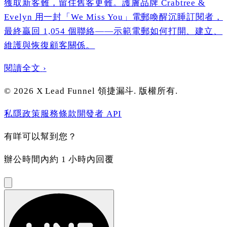
獲取新客難，留住舊客更難。護膚品牌 Crabtree &
Evelyn 用一封「We Miss You」電郵喚醒沉睡訂閱者，
最終贏回 1,054 個聯絡——示範電郵如何打開、建立、
維護與恢復顧客關係。
閱讀全文
›
©
2026
X Lead Funnel 領捷漏斗.
版權所有
.
私隱政策
服務條款
開發者 API
有咩可以幫到您？
辦公時間內約 1 小時內回覆