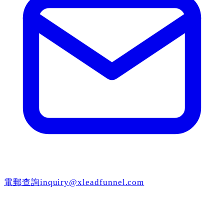
電郵查詢
inquiry@xleadfunnel.com