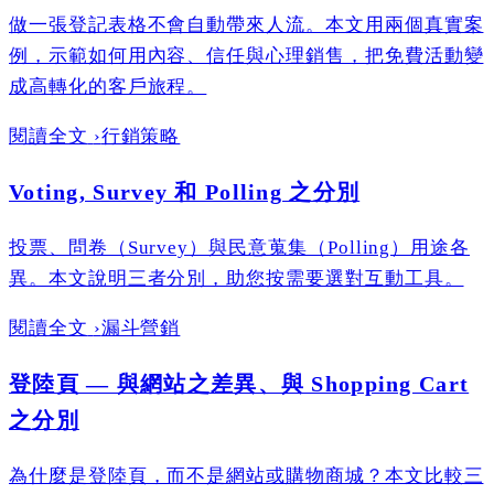
做一張登記表格不會自動帶來人流。本文用兩個真實案
例，示範如何用內容、信任與心理銷售，把免費活動變
成高轉化的客戶旅程。
閱讀全文
›
行銷策略
Voting, Survey 和 Polling 之分別
投票、問卷（Survey）與民意蒐集（Polling）用途各
異。本文說明三者分別，助您按需要選對互動工具。
閱讀全文
›
漏斗營銷
登陸頁 — 與網站之差異、與 Shopping Cart
之分別
為什麼是登陸頁，而不是網站或購物商城？本文比較三