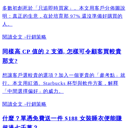
多數初創死於「只追即時買家」。本文用客戶分佈圖說
明：真正的生意，在於培育那 97% 還沒準備好購買的
人。
閱讀全文
›
行銷策略
同樣高 CP 值的 2 支酒, 怎樣可令顧客買較貴
那支?
想讓客戶選較貴的選項？加入一個更貴的「參考點」就
行。本文用紅酒、Starbucks 杯型與軟件方案，解釋
「中間選擇偏好」的威力。
閱讀全文
›
行銷策略
什麼？單憑免費送一件 $188 女裝睡衣便能賺
超過七千萬？