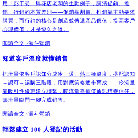
用「彭于晏」與花店老闆的生動例子，講清促銷、推
銷、行銷的本質差別——促銷靠割價、推銷靠主動要求
購買，而行銷的核心是創造並傳遞產品價值，提高客戶
心理價值，才是恆久之道。
閱讀全文
›
漏斗營銷
知道客戶溫度就懂銷售
把流量依客戶認知分成冷、暖、熱三種溫度，搭配認知
→認可→認購三階段，用對應策略逐步育成——冷流量
靠吸引性優惠建立聯繫，暖流量靠價值通訊培養信任，
熱流量臨門一腳完成銷售。
閱讀全文
›
漏斗營銷
輕鬆建立 100 人登記的活動