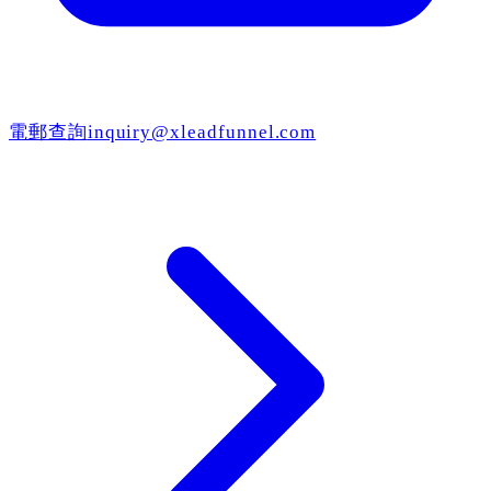
電郵查詢
inquiry@xleadfunnel.com