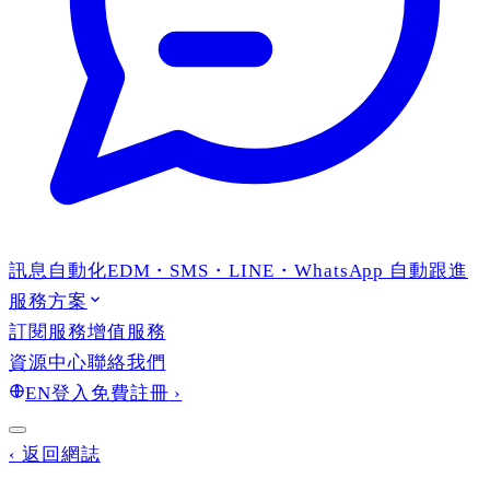
訊息自動化
EDM・SMS・LINE・WhatsApp 自動跟進
服務方案
訂閱服務
增值服務
資源中心
聯絡我們
EN
登入
免費註冊
›
‹
返回網誌