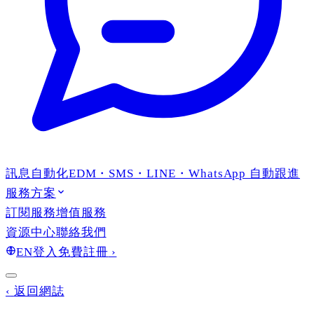
訊息自動化
EDM・SMS・LINE・WhatsApp 自動跟進
服務方案
訂閱服務
增值服務
資源中心
聯絡我們
EN
登入
免費註冊
›
‹
返回網誌