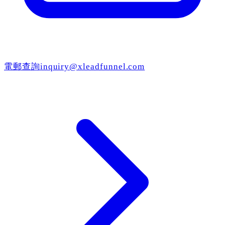
電郵查詢
inquiry@xleadfunnel.com