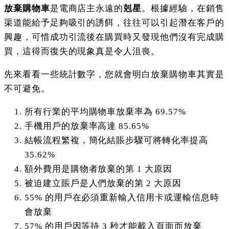
放棄購物車
是電商店主永遠的
剋星
。根據經驗，在銷售
渠道能給予足夠吸引的誘餌，往往可以引起潛在客戶的
興趣，可惜成功引流後在購買時又發現他們沒有完成購
買，這得而復失的現象真是令人沮喪。
先來看看一些統計數字，您就會明白放棄購物車其實是
不可避免。
所有行業的平均購物車放棄率為 69.57%
手機用戶的放棄率高達 85.65%
結帳流程繁複，簡化結賬步驟可將轉化率提高
35.62%
額外費用是購物者放棄的第 1 大原因
被迫建立賬戶是人們放棄的第 2 大原因
55% 的用戶在必須重新輸入信用卡或運輸信息時
會放棄
57% 的用戶因等待 3 秒才能載入頁面而放棄