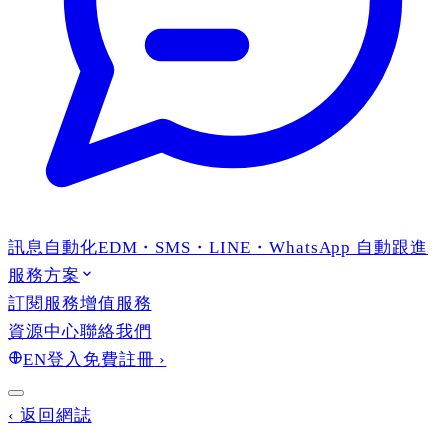
訊息自動化
EDM・SMS・LINE・WhatsApp 自動跟進
服務方案
訂閱服務
增值服務
資源中心
聯絡我們
EN
登入
免費註冊
›
‹
返回網誌