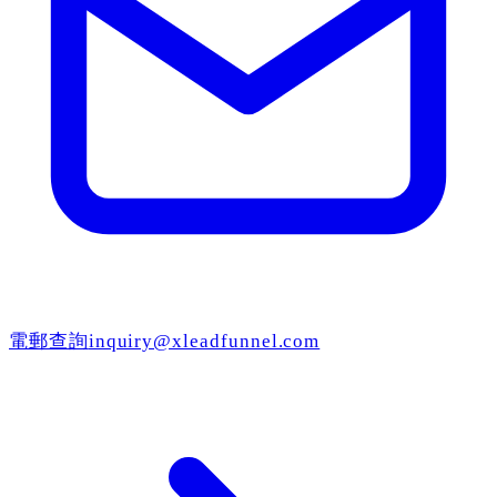
電郵查詢
inquiry@xleadfunnel.com